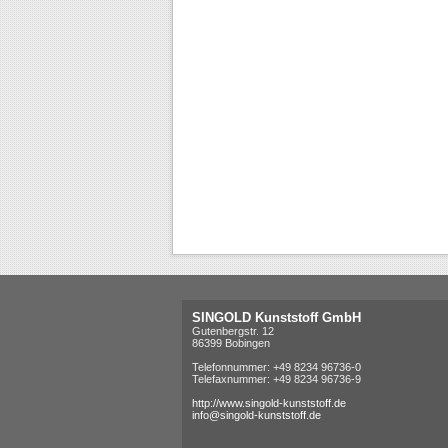
SINGOLD Kunststoff GmbH
Gutenbergstr. 12
86399 Bobingen
Telefonnummer: +49 8234 96736-0
Telefaxnummer: +49 8234 96736-9
http://www.singold-kunststoff.de
info@singold-kunststoff.de