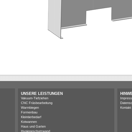
UNSERE LEISTUNGEN
HINWE
Vakuum-Tiefziehen
Impres
CNC Fräsbearbeitung
Datensc
Warmbiegen
Kontakt
Formenbau
Kleintierbedarf
Kotwannen
Haus und Garten
Hygieneschutzwand